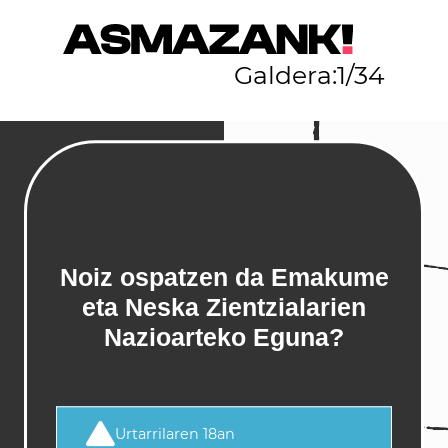
Galdera:
1
/
34
Noiz ospatzen da Emakume
eta Neska Zientzialarien
Nazioarteko Eguna?
Urtarrilaren 18an