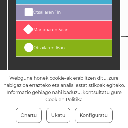
Otsailaren 11n
Martxoaren 5ean
Otsailaren 16an
Webgune honek cookie-ak erabiltzen ditu, zure
nabigazioa errazteko eta analisi estatistikoak egiteko.
Informazio gehiago nahi baduzu, kontsultatu gure
Cookien Politika
Onartu
Ukatu
Konfiguratu
Puntuazioa:
0