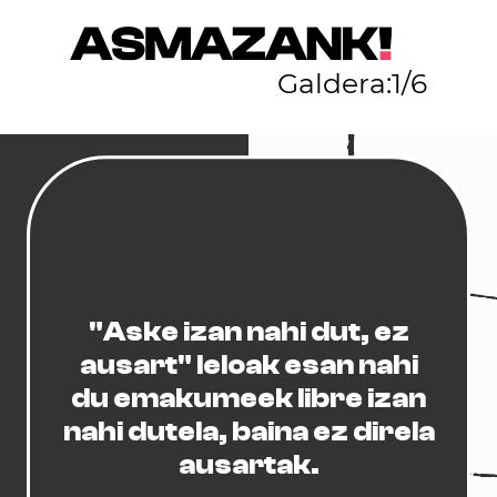
Galdera:
1
/
6
"Aske izan nahi dut, ez
ausart" leloak esan nahi
du emakumeek libre izan
nahi dutela, baina ez direla
ausartak.