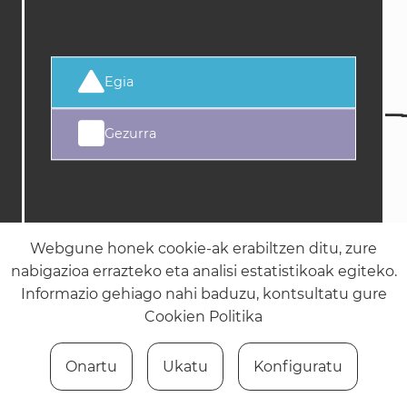
Egia
Gezurra
Webgune honek cookie-ak erabiltzen ditu, zure
nabigazioa errazteko eta analisi estatistikoak egiteko.
Informazio gehiago nahi baduzu, kontsultatu gure
Cookien Politika
Onartu
Ukatu
Konfiguratu
Puntuazioa:
0