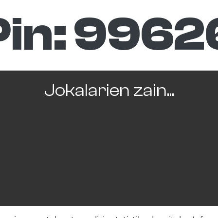
Pin:
9962
Jokalarien zain...