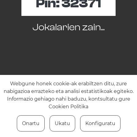
Pin:
32371
Jokalarien zain...
Webgune honek cookie-ak erabiltzen ditu, zure
nabigazioa errazteko eta analisi estatistikoak egiteko.
Informazio gehiago nahi baduzu, kontsultatu gure
Cookien Politika
Onartu
Ukatu
Konfiguratu